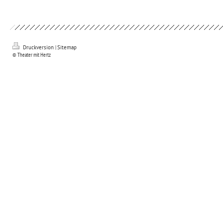
Druckversion
|
Sitemap
© Theater mit Hertz